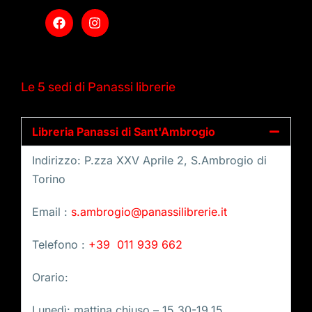
Le 5 sedi di Panassi librerie
Libreria Panassi di Sant'Ambrogio
Indirizzo: P.zza XXV Aprile 2, S.Ambrogio di
Torino
Email :
s.ambrogio@panassilibrerie.it
Telefono :
+39 011 939 662
Orario:
Lunedì: mattina chiuso – 15,30-19,15