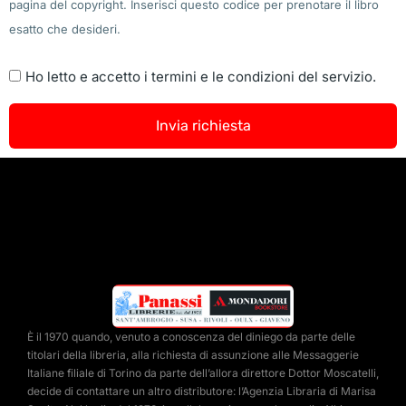
pagina del copyright. Inserisci questo codice per prenotare il libro
esatto che desideri.
Ho letto e accetto i termini e le condizioni del servizio.
Invia richiesta
È il 1970 quando, venuto a conoscenza del diniego da parte delle
titolari della libreria, alla richiesta di assunzione alle Messaggerie
Italiane filiale di Torino da parte dell’allora direttore Dottor Moscatelli,
decide di contattare un altro distributore: l’Agenzia Libraria di Marisa