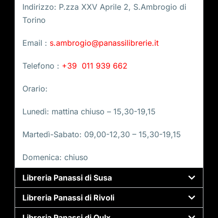
Indirizzo: P.zza XXV Aprile 2, S.Ambrogio di
Torino
Email :
s.ambrogio@panassilibrerie.it
Telefono :
+39 011 939 662
Orario:
Lunedì: mattina chiuso – 15,30-19,15
Martedì-Sabato: 09,00-12,30 – 15,30-19,15
Domenica: chiuso
Libreria Panassi di Susa
Libreria Panassi di Rivoli
Libreria Panassi di Oulx